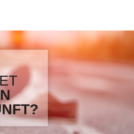
ET
IN
NFT?