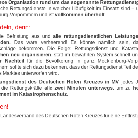
xe Organisation rund um das sogenannte Rettungsdienstg
che Rettungsdienste in welcher Häufigkeit im Einsatz sind – u
nburg-Vorpommern und ist
vollkommen überholt
.
ndeln, denn:
die Befristung aus und
alle rettungsdienstlichen Leistun
den.
Das wäre verheerend! Es könnte nämlich sein, 
hläge bekommen. Die Folge: Rettungsdienst und Katastr
men neu organisieren
, statt im bewährten System schnell u
r Nachteil
für die Bevölkerung in ganz Mecklenburg-Vor
n sollte sich dazu bekennen, dass der Rettungsdienst Teil d
s Marktes unterworfen wird.
tungsdienst des Deutschen Roten Kreuzes in MV
jedes J
 die Rettungskräfte
alle zwei Minuten unterwegs
, um zu
he
ent im Katastrophenschutz
.
ben!
r Landesverband des Deutschen Roten Kreuzes für eine Entfrist