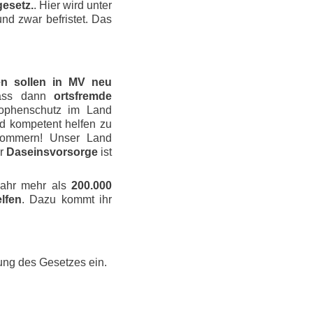
esetz.
. Hier wird unter
nd zwar befristet. Das
gen sollen in MV neu
dass dann
ortsfremde
ophenschutz im Land
nd kompetent helfen zu
pommern! Unser Land
er
Daseinsvorsorge
ist
ahr mehr als
200.000
lfen
. Dazu kommt ihr
ung des Gesetzes ein.