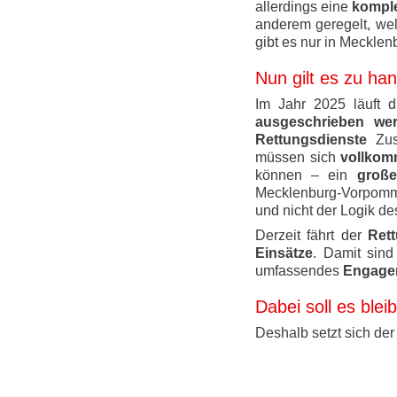
allerdings eine
komple
anderem geregelt, wel
gibt es nur in Meckle
Nun gilt es zu ha
Im Jahr 2025 läuft 
ausgeschrieben wer
Rettungsdienste
Zusc
müssen sich
vollkom
können – ein
große
Mecklenburg-Vorpommer
und nicht der Logik de
Derzeit fährt der
Ret
Einsätze
. Damit sind
umfassendes
Engagem
Dabei soll es blei
Deshalb setzt sich de